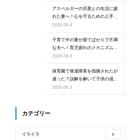
アスペルガーの旦那との生活に疲
れた妻へ！心を守るための上手な
接し方
2026.08.4
子育て中の妻が寝てばかりで不満
な夫へ！育児疲れのメカニズムを
理解する
2026.08.3
保育園で発達障害を指摘されたが
違った？誤解を解いて子供の成長
を見守る
2026.08.3
カテゴリー
イライラ
6