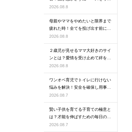
サポート
2026.08.8
母親やママをやめたいと限界まで
疲れた時！全てを投げ出す前に試
す休息法
2026.08.8
２歳児が見せるママ大好きのサイ
ンとは？愛情を受け止めて絆を深
める方法
2026.08.8
ワンオペ育児でトイレに行けない
悩みを解決！安全を確保し用事を
済ませる
2026.08.7
賢い子供を育てる子育ての極意と
は？才能を伸ばすための毎日の習
慣を解説
2026.08.7