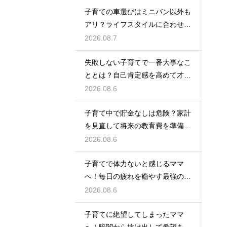
子育ての車選びはミニバン以外も
アリ？ライフスタイルに合わせた
車種紹介
2026.08.7
失敗しない子育てで一番大事なこ
ととは？自己肯定感を高めて才能
を伸ばす
2026.08.6
子育て中で貯金なしは危険？家計
を見直して将来の教育費を準備す
る方法
2026.08.6
子育てで体力ないと感じるママ
へ！毎日の疲れを癒やす最強の休
息法
2026.08.6
子育てに絶望してしまったママ