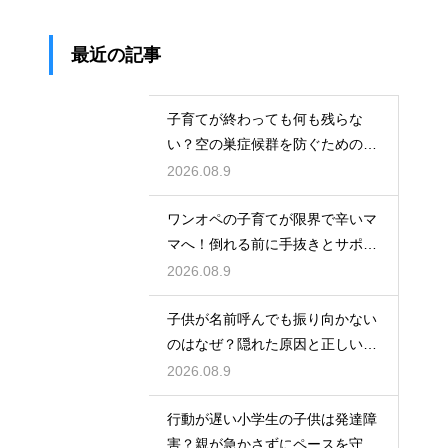
最近の記事
子育てが終わっても何も残らな
い？空の巣症候群を防ぐための新
しい目標
2026.08.9
ワンオペの子育てが限界で辛いマ
マへ！倒れる前に手抜きとサポー
トを活用
2026.08.9
子供が名前呼んでも振り向かない
のはなぜ？隠れた原因と正しい親
の対応法
2026.08.9
行動が遅い小学生の子供は発達障
害？親が急かさずにペースを守る