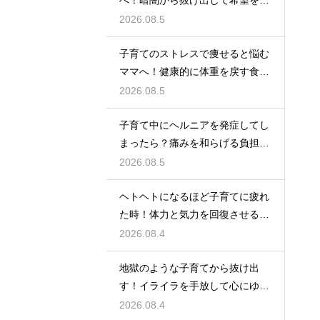
へ！暗闇から抜け出して希望を見
つける方法
2026.08.5
子育てのストレスで痩せると悩む
ママへ！健康的に体重を戻す食事
と休息法
2026.08.5
子育て中にヘルニアを発症してし
まったら？痛みを和らげる負担軽
減のコツ
2026.08.5
ヘトヘトになるほど子育てに疲れ
た時！体力と気力を回復させる簡
単な裏技
2026.08.4
地獄のような子育てから抜け出
す！イライラを手放して心にゆと
りを持つ術
2026.08.4