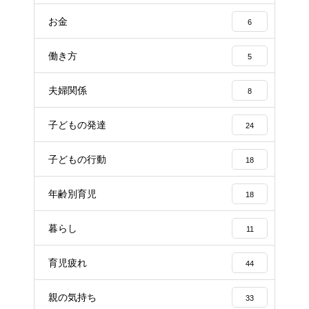
お金
6
働き方
5
夫婦関係
8
子どもの発達
24
子どもの行動
18
年齢別育児
18
暮らし
11
育児疲れ
44
親の気持ち
33