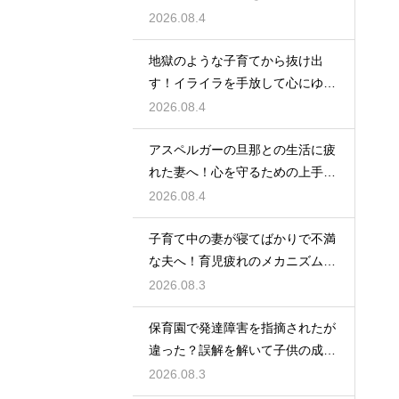
単な裏技
2026.08.4
地獄のような子育てから抜け出
す！イライラを手放して心にゆと
りを持つ術
2026.08.4
アスペルガーの旦那との生活に疲
れた妻へ！心を守るための上手な
接し方
2026.08.4
子育て中の妻が寝てばかりで不満
な夫へ！育児疲れのメカニズムを
理解する
2026.08.3
保育園で発達障害を指摘されたが
違った？誤解を解いて子供の成長
を見守る
2026.08.3