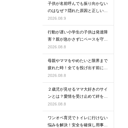
子供が名前呼んでも振り向かない
のはなぜ？隠れた原因と正しい親
の対応法
2026.08.9
行動が遅い小学生の子供は発達障
害？親が急かさずにペースを守る
サポート
2026.08.8
母親やママをやめたいと限界まで
疲れた時！全てを投げ出す前に試
す休息法
2026.08.8
２歳児が見せるママ大好きのサイ
ンとは？愛情を受け止めて絆を深
める方法
2026.08.8
ワンオペ育児でトイレに行けない
悩みを解決！安全を確保し用事を