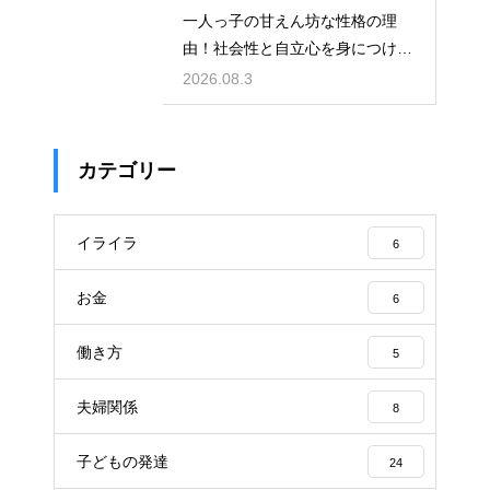
一人っ子の甘えん坊な性格の理
由！社会性と自立心を身につけさ
せる接し方
2026.08.3
カテゴリー
イライラ
6
お金
6
働き方
5
夫婦関係
8
子どもの発達
24