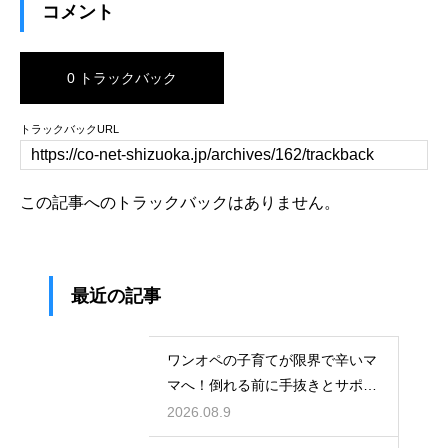
コメント
0 トラックバック
トラックバックURL
この記事へのトラックバックはありません。
最近の記事
ワンオペの子育てが限界で辛いマ
マへ！倒れる前に手抜きとサポー
トを活用
2026.08.9