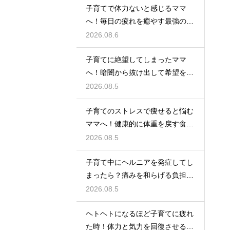
子育てで体力ないと感じるママ
へ！毎日の疲れを癒やす最強の休
息法
2026.08.6
子育てに絶望してしまったママ
へ！暗闇から抜け出して希望を見
つける方法
2026.08.5
子育てのストレスで痩せると悩む
ママへ！健康的に体重を戻す食事
と休息法
2026.08.5
子育て中にヘルニアを発症してし
まったら？痛みを和らげる負担軽
減のコツ
2026.08.5
ヘトヘトになるほど子育てに疲れ
た時！体力と気力を回復させる簡