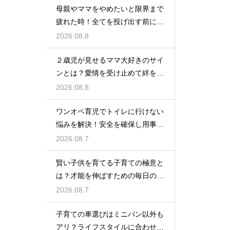
母親やママをやめたいと限界まで
疲れた時！全てを投げ出す前に試
す休息法
2026.08.8
２歳児が見せるママ大好きのサイ
ンとは？愛情を受け止めて絆を深
める方法
2026.08.8
ワンオペ育児でトイレに行けない
悩みを解決！安全を確保し用事を
済ませる
2026.08.7
賢い子供を育てる子育ての極意と
は？才能を伸ばすための毎日の習
慣を解説
2026.08.7
子育ての車選びはミニバン以外も
アリ？ライフスタイルに合わせた