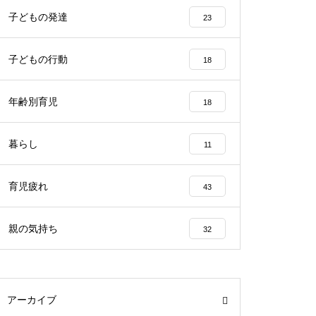
子どもの発達
23
子どもの行動
18
年齢別育児
18
暮らし
11
育児疲れ
43
親の気持ち
32
アーカイブ