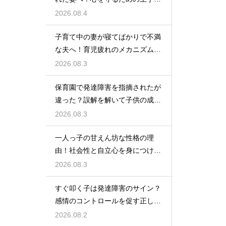
接し方
2026.08.4
子育て中の妻が寝てばかりで不満
な夫へ！育児疲れのメカニズムを
理解する
2026.08.3
保育園で発達障害を指摘されたが
違った？誤解を解いて子供の成長
を見守る
2026.08.3
一人っ子の甘えん坊な性格の理
由！社会性と自立心を身につけさ
せる接し方
2026.08.3
すぐ叩く子は発達障害のサイン？
感情のコントロールを促す正しい
対応法
2026.08.2