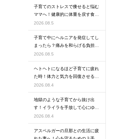
子育てのストレスで痩せると悩む
ママへ！健康的に体重を戻す食事
と休息法
2026.08.5
子育て中にヘルニアを発症してし
まったら？痛みを和らげる負担軽
減のコツ
2026.08.5
ヘトヘトになるほど子育てに疲れ
た時！体力と気力を回復させる簡
単な裏技
2026.08.4
地獄のような子育てから抜け出
す！イライラを手放して心にゆと
りを持つ術
2026.08.4
アスペルガーの旦那との生活に疲
れた妻へ！心を守るための上手な