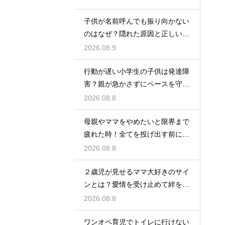
子供が名前呼んでも振り向かない
のはなぜ？隠れた原因と正しい親
の対応法
2026.08.9
行動が遅い小学生の子供は発達障
害？親が急かさずにペースを守る
サポート
2026.08.8
母親やママをやめたいと限界まで
疲れた時！全てを投げ出す前に試
す休息法
2026.08.8
２歳児が見せるママ大好きのサイ
ンとは？愛情を受け止めて絆を深
める方法
2026.08.8
ワンオペ育児でトイレに行けない