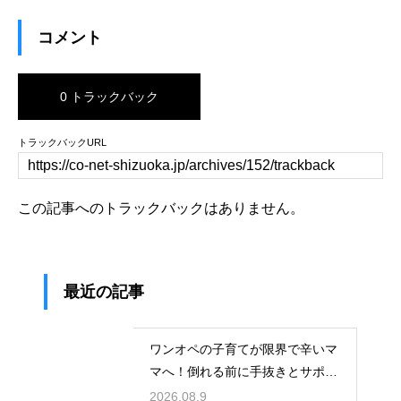
コメント
0 トラックバック
トラックバックURL
この記事へのトラックバックはありません。
最近の記事
ワンオペの子育てが限界で辛いマ
マへ！倒れる前に手抜きとサポー
トを活用
2026.08.9