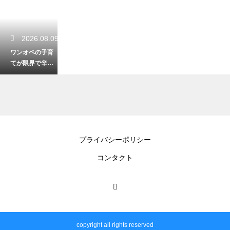
2026.08.09
ワンオペの子育
てが限界で辛い
ママへ！倒れる
前に手抜きとサ
ポートを活用
2026.08.09
プライバシーポリシー
子供が名前呼ん
コンタクト
でも振り向かな
いのはなぜ？隠
れた原因と正し
い親の対応法
copyright all rights reserved
2026.08.08