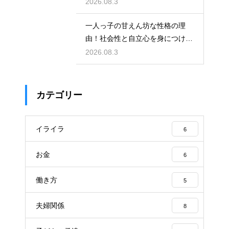
を見守る
2026.08.3
一人っ子の甘えん坊な性格の理
由！社会性と自立心を身につけさ
せる接し方
2026.08.3
カテゴリー
イライラ
6
お金
6
働き方
5
夫婦関係
8