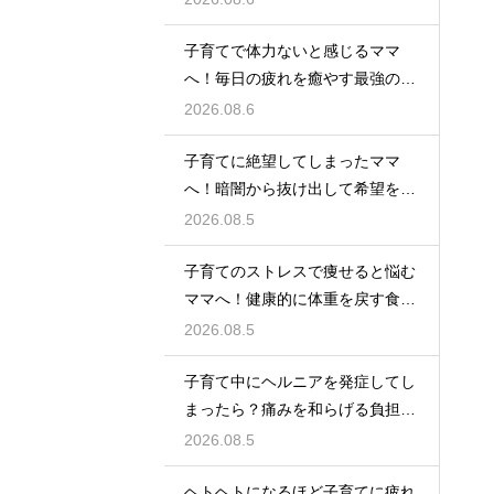
子育てで体力ないと感じるママ
へ！毎日の疲れを癒やす最強の休
息法
2026.08.6
子育てに絶望してしまったママ
へ！暗闇から抜け出して希望を見
つける方法
2026.08.5
子育てのストレスで痩せると悩む
ママへ！健康的に体重を戻す食事
と休息法
2026.08.5
子育て中にヘルニアを発症してし
まったら？痛みを和らげる負担軽
減のコツ
2026.08.5
ヘトヘトになるほど子育てに疲れ