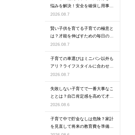
悩みを解決！安全を確保し用事を
済ませる
2026.08.7
賢い子供を育てる子育ての極意と
は？才能を伸ばすための毎日の習
慣を解説
2026.08.7
子育ての車選びはミニバン以外も
アリ？ライフスタイルに合わせた
車種紹介
2026.08.7
失敗しない子育てで一番大事なこ
ととは？自己肯定感を高めて才能
を伸ばす
2026.08.6
子育て中で貯金なしは危険？家計
を見直して将来の教育費を準備す
る方法
2026.08.6