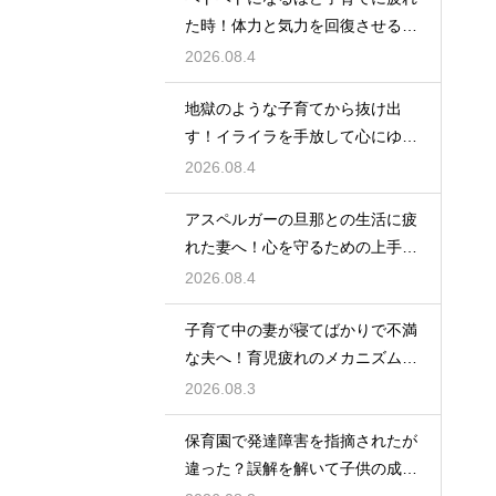
た時！体力と気力を回復させる簡
単な裏技
2026.08.4
地獄のような子育てから抜け出
す！イライラを手放して心にゆと
りを持つ術
2026.08.4
アスペルガーの旦那との生活に疲
れた妻へ！心を守るための上手な
接し方
2026.08.4
子育て中の妻が寝てばかりで不満
な夫へ！育児疲れのメカニズムを
理解する
2026.08.3
保育園で発達障害を指摘されたが
違った？誤解を解いて子供の成長