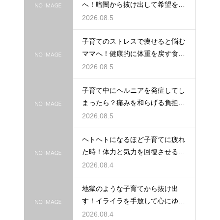
へ！暗闇から抜け出して希望を見
つける方法
2026.08.5
子育てのストレスで痩せると悩む
ママへ！健康的に体重を戻す食事
と休息法
2026.08.5
子育て中にヘルニアを発症してし
まったら？痛みを和らげる負担軽
減のコツ
2026.08.5
ヘトヘトになるほど子育てに疲れ
た時！体力と気力を回復させる簡
単な裏技
2026.08.4
地獄のような子育てから抜け出
す！イライラを手放して心にゆと
りを持つ術
2026.08.4