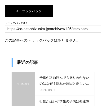
0 トラックバック
トラックバックURL
この記事へのトラックバックはありません。
最近の記事
子供が名前呼んでも振り向かない
のはなぜ？隠れた原因と正しい親
の対応法
2026.08.9
行動が遅い小学生の子供は発達障