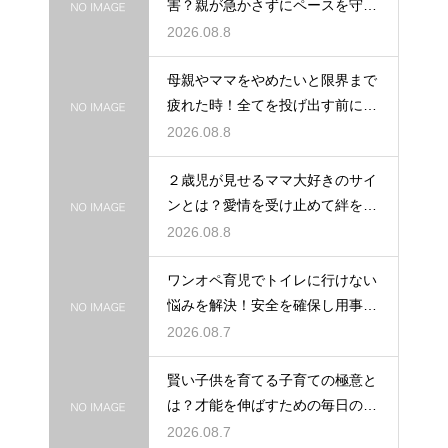
害？親が急かさずにペースを守る
サポート
2026.08.8
母親やママをやめたいと限界まで
疲れた時！全てを投げ出す前に試
す休息法
2026.08.8
２歳児が見せるママ大好きのサイ
ンとは？愛情を受け止めて絆を深
める方法
2026.08.8
ワンオペ育児でトイレに行けない
悩みを解決！安全を確保し用事を
済ませる
2026.08.7
賢い子供を育てる子育ての極意と
は？才能を伸ばすための毎日の習
慣を解説
2026.08.7