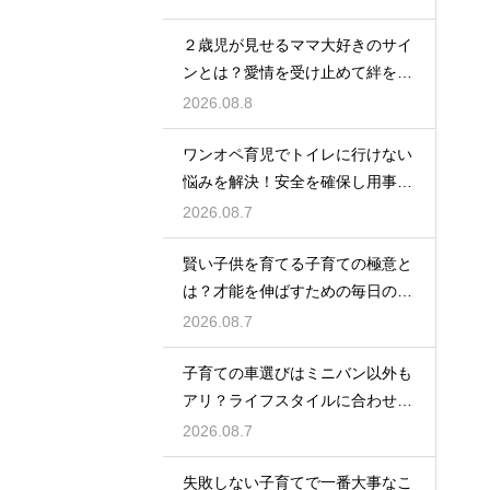
２歳児が見せるママ大好きのサイ
ンとは？愛情を受け止めて絆を深
める方法
2026.08.8
ワンオペ育児でトイレに行けない
悩みを解決！安全を確保し用事を
済ませる
2026.08.7
賢い子供を育てる子育ての極意と
は？才能を伸ばすための毎日の習
慣を解説
2026.08.7
子育ての車選びはミニバン以外も
アリ？ライフスタイルに合わせた
車種紹介
2026.08.7
失敗しない子育てで一番大事なこ