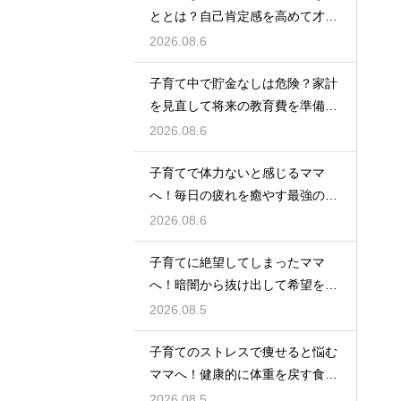
ととは？自己肯定感を高めて才能
を伸ばす
2026.08.6
子育て中で貯金なしは危険？家計
を見直して将来の教育費を準備す
る方法
2026.08.6
子育てで体力ないと感じるママ
へ！毎日の疲れを癒やす最強の休
息法
2026.08.6
子育てに絶望してしまったママ
へ！暗闇から抜け出して希望を見
つける方法
2026.08.5
子育てのストレスで痩せると悩む
ママへ！健康的に体重を戻す食事
と休息法
2026.08.5