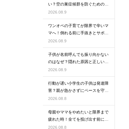
い？空の巣症候群を防ぐための新
しい目標
2026.08.9
ワンオペの子育てが限界で辛いマ
マへ！倒れる前に手抜きとサポー
トを活用
2026.08.9
子供が名前呼んでも振り向かない
のはなぜ？隠れた原因と正しい親
の対応法
2026.08.9
行動が遅い小学生の子供は発達障
害？親が急かさずにペースを守る
サポート
2026.08.8
母親やママをやめたいと限界まで
疲れた時！全てを投げ出す前に試
す休息法
2026.08.8